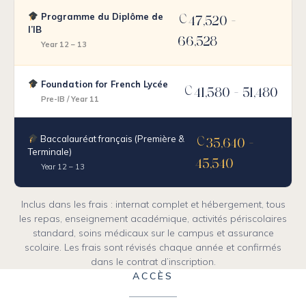
Programme du Diplôme de
€
47,520 -
l’IB
66,528
Year 12 – 13
Foundation for French Lycée
€
41,580 - 51,480
Pre-IB / Year 11
Baccalauréat français (Première &
€
35,640 -
Terminale)
45,540
Year 12 – 13
Inclus dans les frais : internat complet et hébergement, tous
les repas, enseignement académique, activités périscolaires
standard, soins médicaux sur le campus et assurance
scolaire. Les frais sont révisés chaque année et confirmés
dans le contrat d’inscription.
ACCÈS