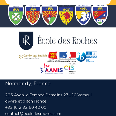
Normandy, France
295 Avenue Edmond Demolins 27130 Verneuil
d’Avre et d’Iton France
+33 (0)2 32 60 40 00
contact@ecoledesroches.com