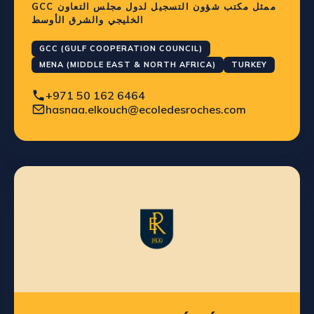
GCC ممثل مكتب شؤون التسجيل لدول مجلس التعاون
الخليجي والشرق الأوسط
GCC (GULF COOPERATION COUNCIL)
MENA (MIDDLE EAST & NORTH AFRICA)
TURKEY
+971 50 162 6464
hasnaa.elkouch@ecoledesroches.com