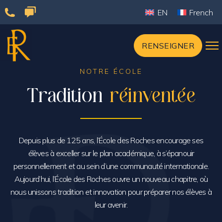
Passer
EN
French
au
contenu
RENSEIGNER
NOTRE ÉCOLE
Tradition
réinventée
Depuis plus de 125 ans, l’École des Roches encourage ses
élèves à exceller sur le plan académique, à s’épanouir
personnellement et au sein d’une communauté internationale.
Aujourd’hui, l’École des Roches ouvre un nouveau chapitre, où
nous unissons tradition et innovation pour préparer nos élèves à
leur avenir.