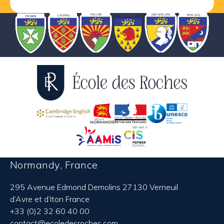
Normandy, France
295 Avenue Edmond Demolins 27130 Verneuil
d’Avre et d’Iton France
+33 (0)2 32 60 40 00
contact@ecoledesroches.com