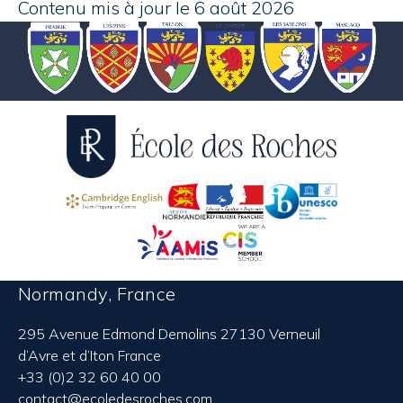
Contenu mis à jour le 6 août 2026
Normandy, France
295 Avenue Edmond Demolins 27130 Verneuil
d’Avre et d’Iton France
+33 (0)2 32 60 40 00
contact@ecoledesroches.com